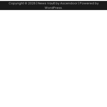
Copyright © 2026
| News Vault by
Ascendoor
| Powered by
WordPress
.