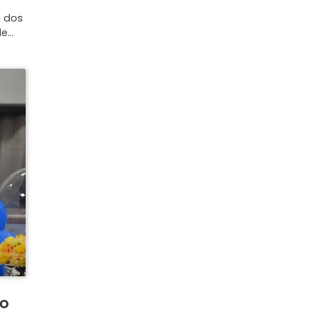
m dos
de…
so