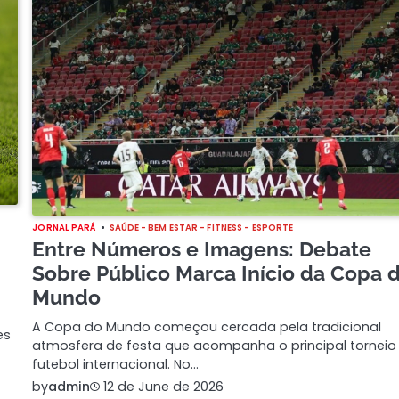
JORNAL PARÁ
SAÚDE - BEM ESTAR - FITNESS - ESPORTE
Entre Números e Imagens: Debate
Sobre Público Marca Início da Copa 
Mundo
A Copa do Mundo começou cercada pela tradicional
es
atmosfera de festa que acompanha o principal torneio
futebol internacional. No…
by
admin
12 de June de 2026