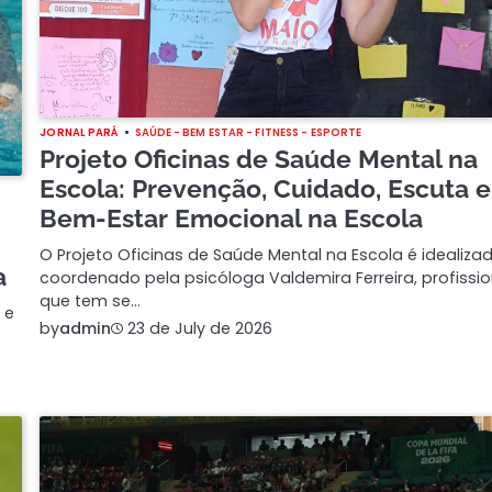
JORNAL PARÁ
SAÚDE - BEM ESTAR - FITNESS - ESPORTE
Projeto Oficinas de Saúde Mental na
Escola: Prevenção, Cuidado, Escuta e
Bem-Estar Emocional na Escola
O Projeto Oficinas de Saúde Mental na Escola é idealiza
a
coordenado pela psicóloga Valdemira Ferreira, profissio
que tem se…
 e
by
admin
23 de July de 2026