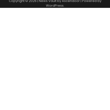
Copyright © 2026
| News Vault by
Ascendoor
| Powered by
WordPress
.