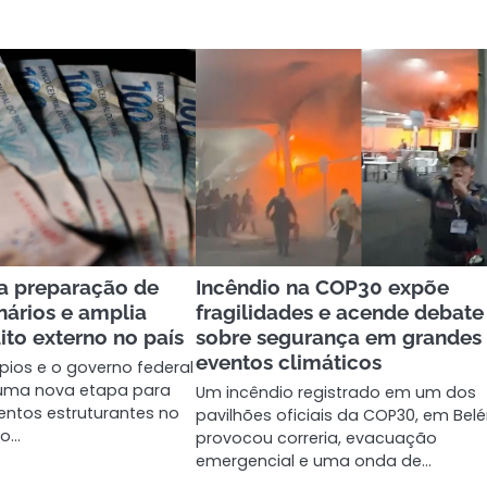
za preparação de
Incêndio na COP30 expõe
onários e amplia
fragilidades e acende debate
ito externo no país
sobre segurança em grandes
eventos climáticos
pios e o governo federal
ma nova etapa para
Um incêndio registrado em um dos
entos estruturantes no
pavilhões oficiais da COP30, em Bel
ão…
provocou correria, evacuação
emergencial e uma onda de…