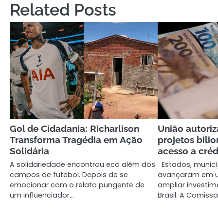
Related Posts
Gol de Cidadania: Richarlison
União autori
Transforma Tragédia em Ação
projetos bili
Solidária
acesso a créd
A solidariedade encontrou eco além dos
Estados, municí
campos de futebol. Depois de se
avançaram em u
emocionar com o relato pungente de
ampliar investim
um influenciador…
Brasil. A Comiss