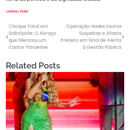
JORNAL PARÁ
Choque Fatal em
Operação Hades Exuma
Post
Salinópolis: O Abraço
Suspeitas e Afasta
navigation
que Silenciou um
Prefeito em Sinal de Alerta
Cantor Paraense
à Gestão Pública
Related Posts