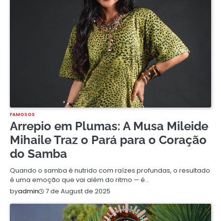
FAMOSOS
Arrepio em Plumas: A Musa Mileide
Mihaile Traz o Pará para o Coração
do Samba
Quando o samba é nutrido com raízes profundas, o resultado
é uma emoção que vai além do ritmo — é…
7 de August de 2025
by
admin